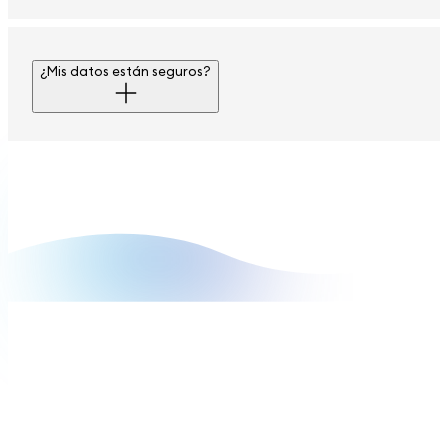
¿Mis datos están seguros?
comienza ahora
Tu currículum necesita una
presentación inicial más