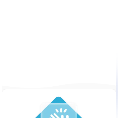
fuerte
Genera un objetivo enfocado que les
diga a los reclutadores exactamente
por qué postulas y por qué debería
importarles. Toma 30 segundos.
Generar mi objetivo