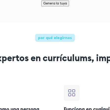
Genera la tuya
por qué elegirnos
pertos en currículums, im
omo una persona
Funciona en cualqui