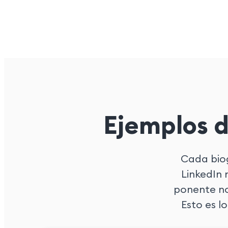
Ejemplos d
Cada biog
LinkedIn n
ponente no
Esto es l