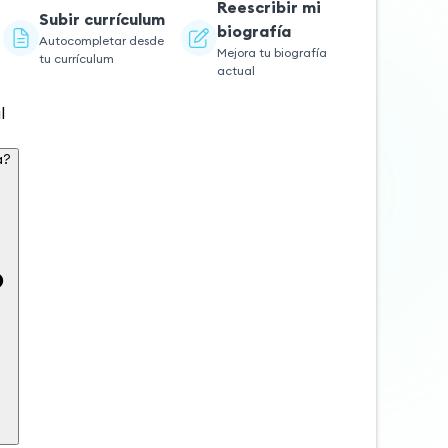
Reescribir mi
Subir currículum
biografía
Autocompletar desde
Mejora tu biografía
tu currículum
actual
l
fía?
a?