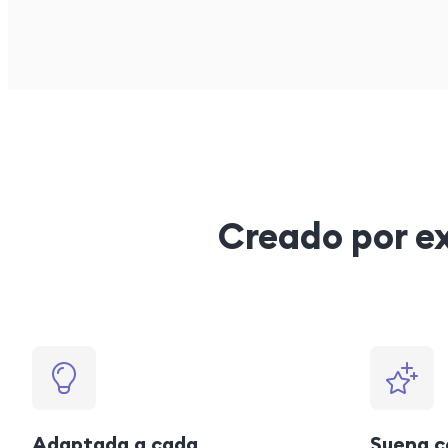
Creado por ex
Adaptada a cada
Suena c