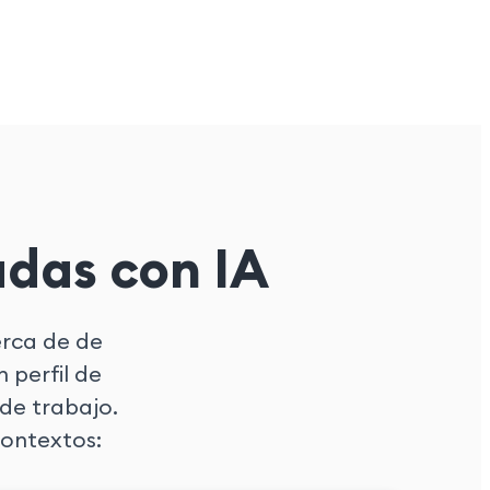
adas con IA
erca de de
n perfil de
de trabajo.
contextos: