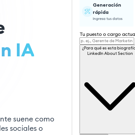
Generación
rápida
Ingresa tus datos
e
Tu puesto o cargo actua
n IA
¿Para qué es esta biogra
¿Para qué es esta biografí
LinkedIn About Section
ente suene como
des sociales o